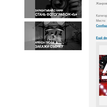
Правосудие
Жанров
Происшествия и конфликты
Религия
Катего
Место:
Светская жизнь
Сообщ
Спорт
Экология
Ещё ф
Экономика и бизнес