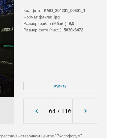
Код фото:
KMO_204201_00601_1
Формат файла:
jpg
Размер файла (Мбайт):
9,9
Размер фото (пикс.):
5036x3472
Купить
64
/
116
грессно-выставочном центре "Экспофорум".