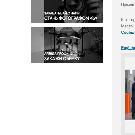
Правосудие
Презен
Происшествия и конфликты
Религия
Катего
Место:
Светская жизнь
Сообщ
Спорт
Экология
Ещё ф
Экономика и бизнес