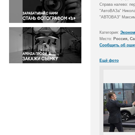
Правосудие
Справа налево: пе
"АвтоВАЗа" Никола
Происшествия и конфликты
"АВТОВАЗ" Максим 
Религия
Светская жизнь
Категория:
Эконом
Спорт
Место:
Россия, Са
Экология
Сообщить об оши
Экономика и бизнес
Ещё фото