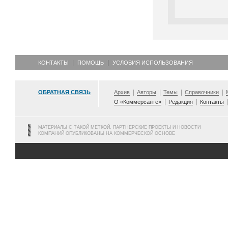
КОНТАКТЫ
ПОМОЩЬ
УСЛОВИЯ ИСПОЛЬЗОВАНИЯ
ОБРАТНАЯ СВЯЗЬ
Архив
Авторы
Темы
Справочники
О «Коммерсанте»
Редакция
Контакты
МАТЕРИАЛЫ С ТАКОЙ МЕТКОЙ, ПАРТНЕРСКИЕ ПРОЕКТЫ И НОВОСТИ
КОМПАНИЙ ОПУБЛИКОВАНЫ НА КОММЕРЧЕСКОЙ ОСНОВЕ