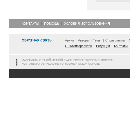
КОНТАКТЫ
ПОМОЩЬ
УСЛОВИЯ ИСПОЛЬЗОВАНИЯ
ОБРАТНАЯ СВЯЗЬ
Архив
Авторы
Темы
Справочники
О «Коммерсанте»
Редакция
Контакты
МАТЕРИАЛЫ С ТАКОЙ МЕТКОЙ, ПАРТНЕРСКИЕ ПРОЕКТЫ И НОВОСТИ
КОМПАНИЙ ОПУБЛИКОВАНЫ НА КОММЕРЧЕСКОЙ ОСНОВЕ