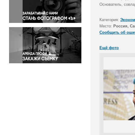
Правосудие
Основатель, совла
Происшествия и конфликты
Религия
Категория:
Эконом
Место:
Россия, Са
Светская жизнь
Сообщить об оши
Спорт
Экология
Ещё фото
Экономика и бизнес