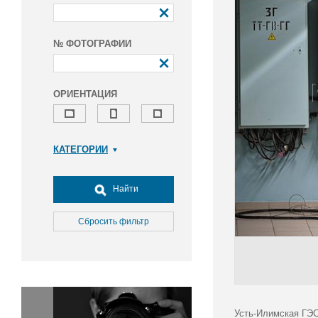
№ ФОТОГРАФИИ
ОРИЕНТАЦИЯ
КАТЕГОРИИ
Армия и ВПК
Досуг, туризм и отдых
Найти
Культура
Медицина
Сбросить фильтр
Наука
Образование
Общество
Окружающая среда
Политика
Усть-Илимская ГЭС