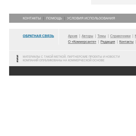
КОНТАКТЫ
ПОМОЩЬ
УСЛОВИЯ ИСПОЛЬЗОВАНИЯ
ОБРАТНАЯ СВЯЗЬ
Архив
Авторы
Темы
Справочники
О «Коммерсанте»
Редакция
Контакты
МАТЕРИАЛЫ С ТАКОЙ МЕТКОЙ, ПАРТНЕРСКИЕ ПРОЕКТЫ И НОВОСТИ
КОМПАНИЙ ОПУБЛИКОВАНЫ НА КОММЕРЧЕСКОЙ ОСНОВЕ