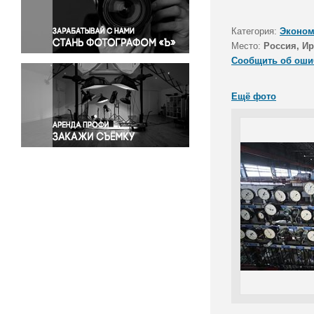
Правосудие
Происшествия и конфликты
Категория:
Эконом
Религия
Место:
Россия, Ир
Сообщить об оши
Светская жизнь
Спорт
Ещё фото
Экология
Экономика и бизнес