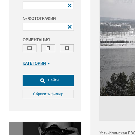
№ ФОТОГРАФИИ
ОРИЕНТАЦИЯ
КАТЕГОРИИ
Армия и ВПК
Досуг, туризм и отдых
Найти
Культура
Медицина
Сбросить фильтр
Наука
Образование
Общество
Окружающая среда
Политика
Усть-Илимская ГЭС