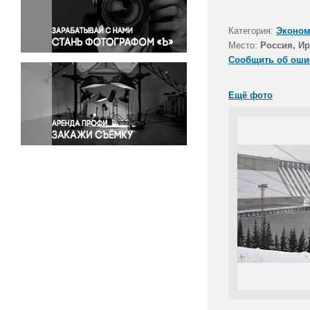
Правосудие
Происшествия и конфликты
Категория:
Эконом
Религия
Место:
Россия, Ир
Сообщить об оши
Светская жизнь
Спорт
Ещё фото
Экология
Экономика и бизнес