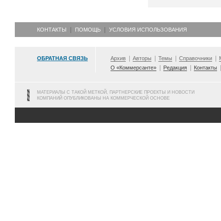
КОНТАКТЫ
ПОМОЩЬ
УСЛОВИЯ ИСПОЛЬЗОВАНИЯ
ОБРАТНАЯ СВЯЗЬ
Архив
Авторы
Темы
Справочники
О «Коммерсанте»
Редакция
Контакты
МАТЕРИАЛЫ С ТАКОЙ МЕТКОЙ, ПАРТНЕРСКИЕ ПРОЕКТЫ И НОВОСТИ
КОМПАНИЙ ОПУБЛИКОВАНЫ НА КОММЕРЧЕСКОЙ ОСНОВЕ