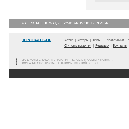
КОНТАКТЫ
ПОМОЩЬ
УСЛОВИЯ ИСПОЛЬЗОВАНИЯ
ОБРАТНАЯ СВЯЗЬ
Архив
Авторы
Темы
Справочники
О «Коммерсанте»
Редакция
Контакты
МАТЕРИАЛЫ С ТАКОЙ МЕТКОЙ, ПАРТНЕРСКИЕ ПРОЕКТЫ И НОВОСТИ
КОМПАНИЙ ОПУБЛИКОВАНЫ НА КОММЕРЧЕСКОЙ ОСНОВЕ