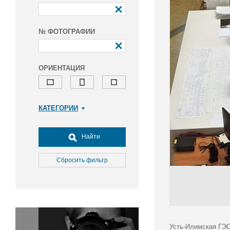
№ ФОТОГРАФИИ
ОРИЕНТАЦИЯ
КАТЕГОРИИ
Армия и ВПК
Досуг, туризм и отдых
Найти
Культура
Медицина
Сбросить фильтр
Наука
Образование
Общество
Окружающая среда
Политика
Усть-Илимская ГЭС