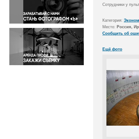
Правосудие
Сотрудники у пульт
Происшествия и конфликты
Религия
Категория:
Эконом
Место:
Россия, Ир
Светская жизнь
Сообщить об оши
Спорт
Экология
Ещё фото
Экономика и бизнес