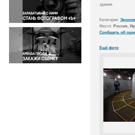
Правосудие
здания.
Происшествия и конфликты
Религия
Категория:
Эконом
Место:
Россия, Ир
Светская жизнь
Сообщить об оши
Спорт
Экология
Ещё фото
Экономика и бизнес