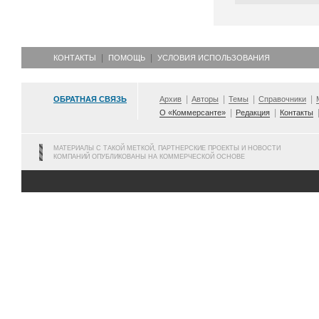
КОНТАКТЫ
ПОМОЩЬ
УСЛОВИЯ ИСПОЛЬЗОВАНИЯ
ОБРАТНАЯ СВЯЗЬ
Архив
Авторы
Темы
Справочники
О «Коммерсанте»
Редакция
Контакты
МАТЕРИАЛЫ С ТАКОЙ МЕТКОЙ, ПАРТНЕРСКИЕ ПРОЕКТЫ И НОВОСТИ
КОМПАНИЙ ОПУБЛИКОВАНЫ НА КОММЕРЧЕСКОЙ ОСНОВЕ