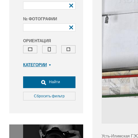
№ ФОТОГРАФИИ
ОРИЕНТАЦИЯ
КАТЕГОРИИ
Армия и ВПК
Досуг, туризм и отдых
Найти
Культура
Медицина
Сбросить фильтр
Наука
Образование
Общество
Окружающая среда
Политика
Усть-Илимская ГЭС