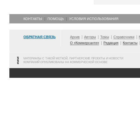
КОНТАКТЫ
ПОМОЩЬ
УСЛОВИЯ ИСПОЛЬЗОВАНИЯ
ОБРАТНАЯ СВЯЗЬ
Архив
Авторы
Темы
Справочники
О «Коммерсанте»
Редакция
Контакты
МАТЕРИАЛЫ С ТАКОЙ МЕТКОЙ, ПАРТНЕРСКИЕ ПРОЕКТЫ И НОВОСТИ
КОМПАНИЙ ОПУБЛИКОВАНЫ НА КОММЕРЧЕСКОЙ ОСНОВЕ