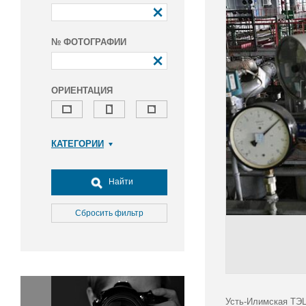
№ ФОТОГРАФИИ
ОРИЕНТАЦИЯ
КАТЕГОРИИ
Армия и ВПК
Досуг, туризм и отдых
Найти
Культура
Медицина
Сбросить фильтр
Наука
Образование
Общество
Окружающая среда
Политика
Усть-Илимская ТЭЦ