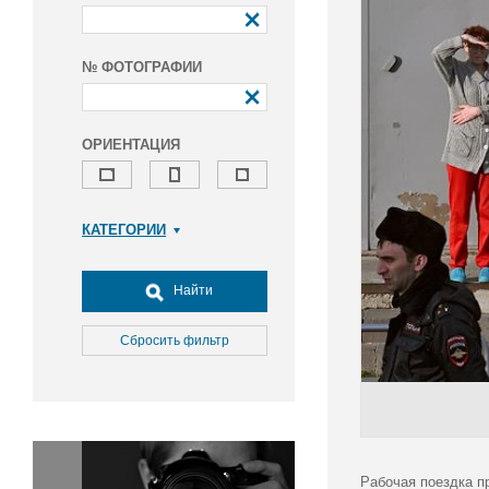
№ ФОТОГРАФИИ
ОРИЕНТАЦИЯ
КАТЕГОРИИ
Армия и ВПК
Досуг, туризм и отдых
Найти
Культура
Медицина
Сбросить фильтр
Наука
Образование
Общество
Окружающая среда
Политика
Рабочая поездка п