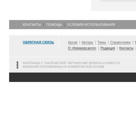
КОНТАКТЫ
ПОМОЩЬ
УСЛОВИЯ ИСПОЛЬЗОВАНИЯ
ОБРАТНАЯ СВЯЗЬ
Архив
Авторы
Темы
Справочники
О «Коммерсанте»
Редакция
Контакты
МАТЕРИАЛЫ С ТАКОЙ МЕТКОЙ, ПАРТНЕРСКИЕ ПРОЕКТЫ И НОВОСТИ
КОМПАНИЙ ОПУБЛИКОВАНЫ НА КОММЕРЧЕСКОЙ ОСНОВЕ