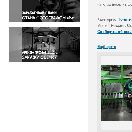
Правосудие
из улиц поселка С
Происшествия и конфликты
Религия
Категория:
Полити
Место:
Россия, С
Светская жизнь
Сообщить об оши
Спорт
Экология
Ещё фото
Экономика и бизнес