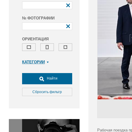
№ ФОТОГРАФИИ
ОРИЕНТАЦИЯ
КАТЕГОРИИ
Армия и ВПК
Досуг, туризм и отдых
Найти
Культура
Медицина
Сбросить фильтр
Наука
Образование
Общество
Окружающая среда
Политика
Рабочая поездка п