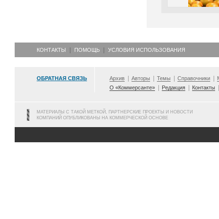
КОНТАКТЫ
ПОМОЩЬ
УСЛОВИЯ ИСПОЛЬЗОВАНИЯ
ОБРАТНАЯ СВЯЗЬ
Архив
Авторы
Темы
Справочники
О «Коммерсанте»
Редакция
Контакты
МАТЕРИАЛЫ С ТАКОЙ МЕТКОЙ, ПАРТНЕРСКИЕ ПРОЕКТЫ И НОВОСТИ
КОМПАНИЙ ОПУБЛИКОВАНЫ НА КОММЕРЧЕСКОЙ ОСНОВЕ