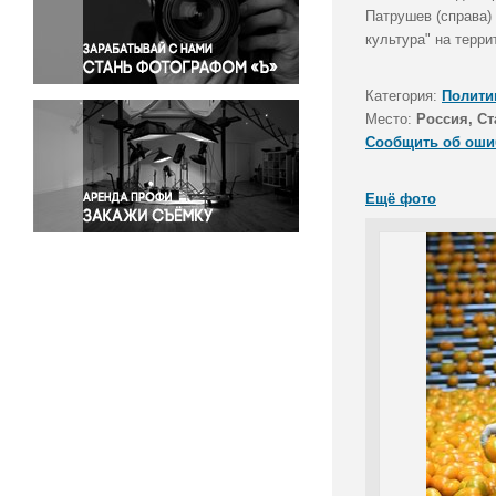
Правосудие
Патрушев (справа)
культура" на терр
Происшествия и конфликты
Религия
Категория:
Полити
Светская жизнь
Место:
Россия, С
Спорт
Сообщить об оши
Экология
Экономика и бизнес
Ещё фото