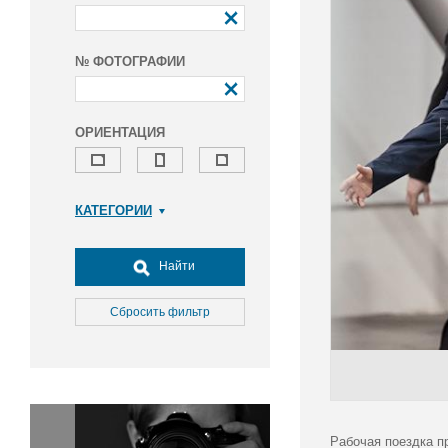
№ ФОТОГРАФИИ
ОРИЕНТАЦИЯ
КАТЕГОРИИ
Армия и ВПК
Досуг, туризм и отдых
Найти
Культура
Медицина
Сбросить фильтр
Наука
Образование
Общество
Окружающая среда
Политика
Рабочая поездка п