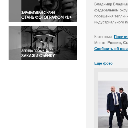
Правосудие
Владимир Владимир
федеральном округ
Происшествия и конфликты
посещения тепличн
Религия
индустриального п
Светская жизнь
Спорт
Категория:
Полити
Экология
Место:
Россия, С
Экономика и бизнес
Сообщить об оши
Ещё фото