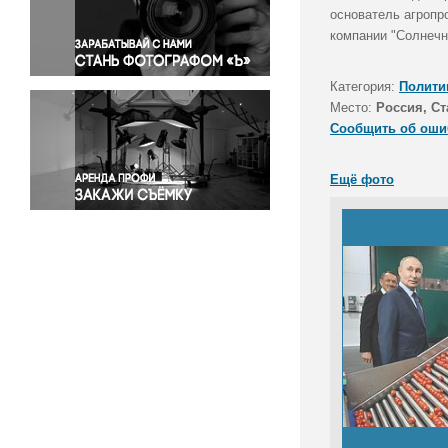
Правосудие
основатель агропр
компании "Солнечн
Происшествия и конфликты
Религия
Категория:
Полити
Светская жизнь
Место:
Россия, С
Спорт
Сообщить об оши
Экология
Экономика и бизнес
Ещё фото