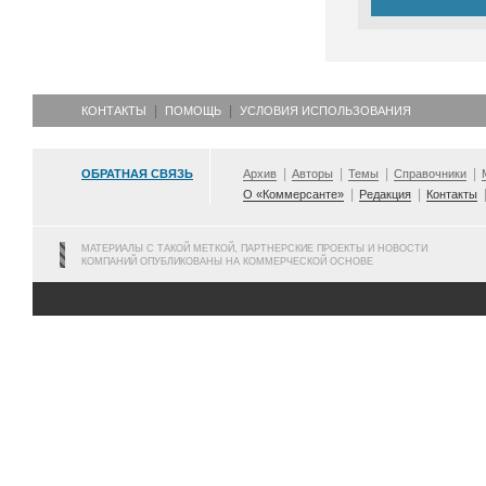
КОНТАКТЫ
ПОМОЩЬ
УСЛОВИЯ ИСПОЛЬЗОВАНИЯ
ОБРАТНАЯ СВЯЗЬ
Архив
Авторы
Темы
Справочники
О «Коммерсанте»
Редакция
Контакты
МАТЕРИАЛЫ С ТАКОЙ МЕТКОЙ, ПАРТНЕРСКИЕ ПРОЕКТЫ И НОВОСТИ
КОМПАНИЙ ОПУБЛИКОВАНЫ НА КОММЕРЧЕСКОЙ ОСНОВЕ