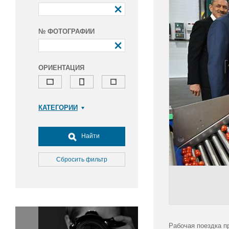
№ ФОТОГРАФИИ
ОРИЕНТАЦИЯ
КАТЕГОРИИ
Армия и ВПК
Досуг, туризм и отдых
Найти
Культура
Медицина
Сбросить фильтр
Наука
Образование
Общество
Окружающая среда
Политика
Рабочая поездка п