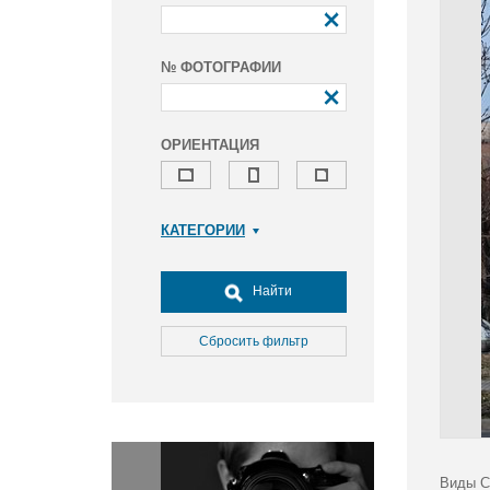
№ ФОТОГРАФИИ
ОРИЕНТАЦИЯ
КАТЕГОРИИ
Армия и ВПК
Досуг, туризм и отдых
Найти
Культура
Медицина
Сбросить фильтр
Наука
Образование
Общество
Окружающая среда
Политика
Виды С