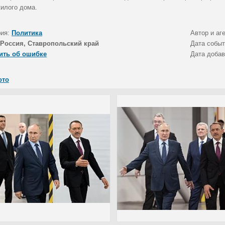
жилого дома.
рия:
Политика
Автор и аг
Россия, Ставропольский край
Дата собы
ить об ошибке
Дата доба
ото