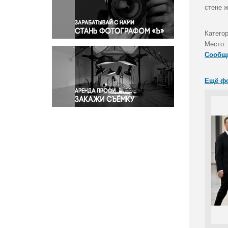
Правосудие
стене 
Происшествия и конфликты
Религия
Катего
Место:
Светская жизнь
Сообщ
Спорт
Экология
Ещё ф
Экономика и бизнес