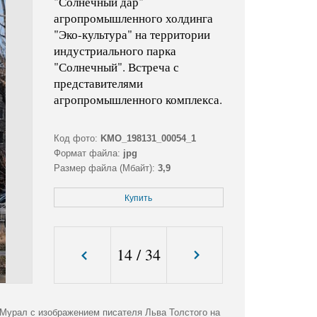
"Солнечный дар"
агропромышленного холдинга
"Эко-культура" на территории
индустриального парка
"Солнечный". Встреча с
представителями
агропромышленного комплекса.
Код фото:
KMO_198131_00054_1
Формат файла:
jpg
Размер файла (Мбайт):
3,9
Размер фото (пикс.):
3884x4503
Купить
14
/
34
Мурал с изображением писателя Льва Толстого на