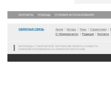
КОНТАКТЫ
ПОМОЩЬ
УСЛОВИЯ ИСПОЛЬЗОВАНИЯ
ОБРАТНАЯ СВЯЗЬ
Архив
Авторы
Темы
Справочники
О «Коммерсанте»
Редакция
Контакты
МАТЕРИАЛЫ С ТАКОЙ МЕТКОЙ, ПАРТНЕРСКИЕ ПРОЕКТЫ И НОВОСТИ
КОМПАНИЙ ОПУБЛИКОВАНЫ НА КОММЕРЧЕСКОЙ ОСНОВЕ