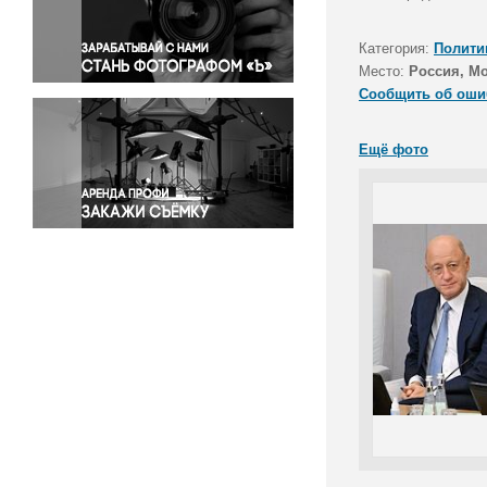
Правосудие
Происшествия и конфликты
Категория:
Полити
Религия
Место:
Россия, М
Сообщить об оши
Светская жизнь
Спорт
Ещё фото
Экология
Экономика и бизнес