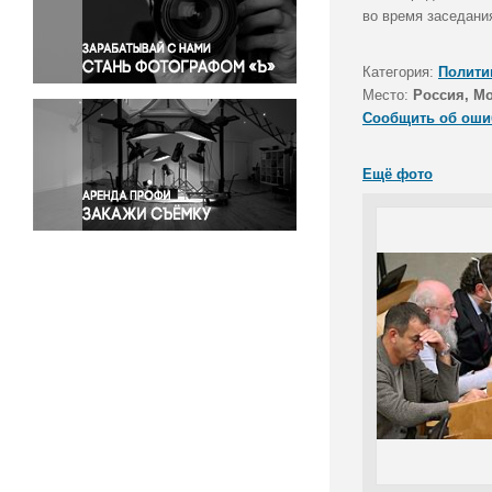
Правосудие
во время заседани
Происшествия и конфликты
Религия
Категория:
Полити
Место:
Россия, М
Светская жизнь
Сообщить об оши
Спорт
Экология
Ещё фото
Экономика и бизнес