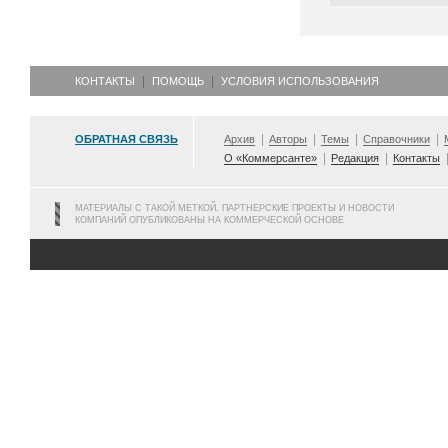
КОНТАКТЫ
ПОМОЩЬ
УСЛОВИЯ ИСПОЛЬЗОВАНИЯ
ОБРАТНАЯ СВЯЗЬ
Архив
Авторы
Темы
Справочники
О «Коммерсанте»
Редакция
Контакты
МАТЕРИАЛЫ С ТАКОЙ МЕТКОЙ, ПАРТНЕРСКИЕ ПРОЕКТЫ И НОВОСТИ
КОМПАНИЙ ОПУБЛИКОВАНЫ НА КОММЕРЧЕСКОЙ ОСНОВЕ