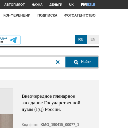
АВТОПИЛОТ
НАУКА
ДЕНЬГИ
UK
КОНФЕРЕНЦИИ
ПОДПИСКА
ФОТОАГЕНТСТВО
RU
EN
Найти
Внеочередное пленарное
заседание Государственной
думы (ГД) России.
Код фото:
KMO_190415_00077_1