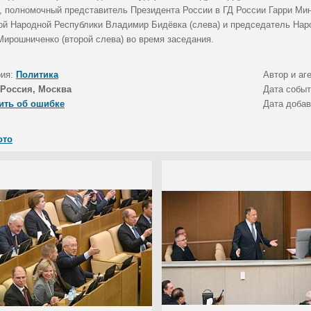
), полномочный представитель Президента России в ГД России Гарри Мин
ой Народной Республики Владимир Бидёвка (слева) и председатель Нар
Мирошниченко (второй слева) во время заседания.
рия:
Политика
Автор и аг
Россия, Москва
Дата собы
ить об ошибке
Дата доба
ото