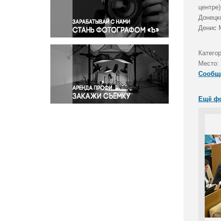
Правосудие
центре
Донецк
Происшествия и конфликты
Денис 
Религия
Светская жизнь
Катего
Спорт
Место:
Экология
Сообщ
Экономика и бизнес
Ещё ф