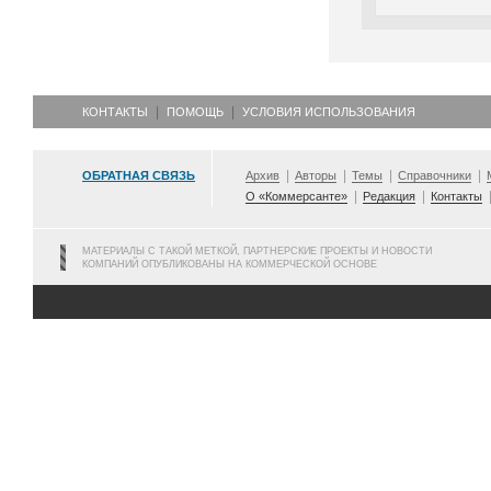
КОНТАКТЫ
ПОМОЩЬ
УСЛОВИЯ ИСПОЛЬЗОВАНИЯ
ОБРАТНАЯ СВЯЗЬ
Архив
Авторы
Темы
Справочники
О «Коммерсанте»
Редакция
Контакты
МАТЕРИАЛЫ С ТАКОЙ МЕТКОЙ, ПАРТНЕРСКИЕ ПРОЕКТЫ И НОВОСТИ
КОМПАНИЙ ОПУБЛИКОВАНЫ НА КОММЕРЧЕСКОЙ ОСНОВЕ