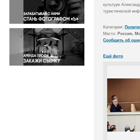
Правосудие
культуре Александ
туристической инф
Происшествия и конфликты
Религия
Категория:
Полити
Светская жизнь
Место:
Россия, М
Спорт
Сообщить об оши
Экология
Экономика и бизнес
Ещё фото