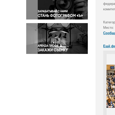
Правосудие
федера
комитет
Происшествия и конфликты
Религия
Катего
Светская жизнь
Место:
Спорт
Сообщ
Экология
Экономика и бизнес
Ещё ф