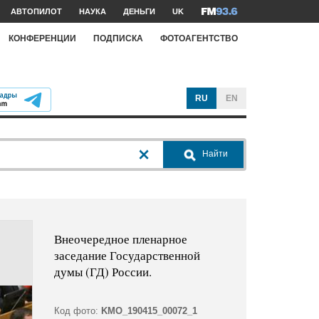
АВТОПИЛОТ
НАУКА
ДЕНЬГИ
UK
КОНФЕРЕНЦИИ
ПОДПИСКА
ФОТОАГЕНТСТВО
RU
EN
Найти
Внеочередное пленарное
заседание Государственной
думы (ГД) России.
Код фото:
KMO_190415_00072_1