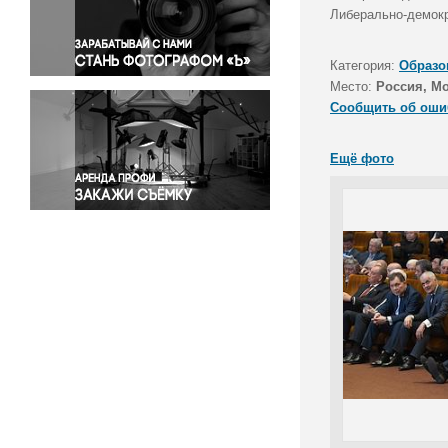
Правосудие
Либерально-демокр
Происшествия и конфликты
Религия
Категория:
Образо
Место:
Россия, М
Светская жизнь
Сообщить об оши
Спорт
Экология
Ещё фото
Экономика и бизнес