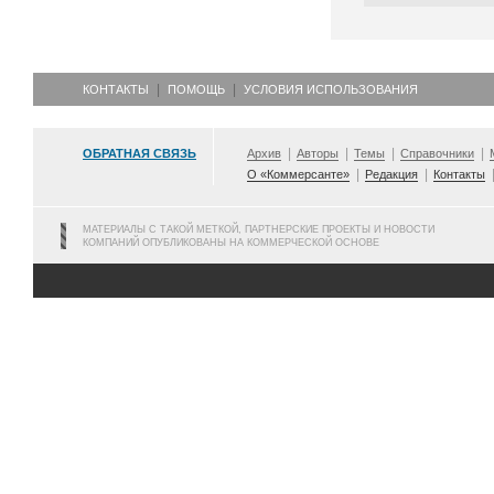
КОНТАКТЫ
ПОМОЩЬ
УСЛОВИЯ ИСПОЛЬЗОВАНИЯ
ОБРАТНАЯ СВЯЗЬ
Архив
Авторы
Темы
Справочники
О «Коммерсанте»
Редакция
Контакты
МАТЕРИАЛЫ С ТАКОЙ МЕТКОЙ, ПАРТНЕРСКИЕ ПРОЕКТЫ И НОВОСТИ
КОМПАНИЙ ОПУБЛИКОВАНЫ НА КОММЕРЧЕСКОЙ ОСНОВЕ