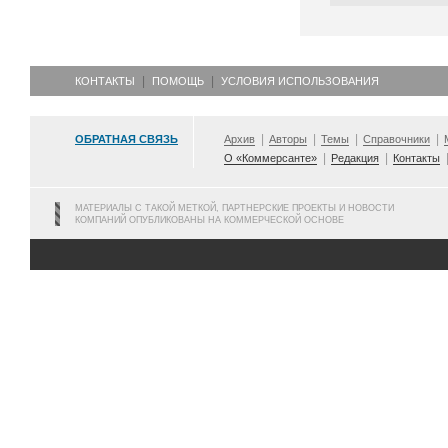
КОНТАКТЫ
ПОМОЩЬ
УСЛОВИЯ ИСПОЛЬЗОВАНИЯ
ОБРАТНАЯ СВЯЗЬ
Архив
Авторы
Темы
Справочники
О «Коммерсанте»
Редакция
Контакты
МАТЕРИАЛЫ С ТАКОЙ МЕТКОЙ, ПАРТНЕРСКИЕ ПРОЕКТЫ И НОВОСТИ
КОМПАНИЙ ОПУБЛИКОВАНЫ НА КОММЕРЧЕСКОЙ ОСНОВЕ