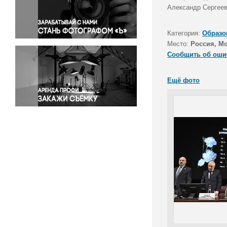
Правосудие
Александр Сергеев 
Происшествия и конфликты
Религия
Категория:
Образо
Место:
Россия, М
Светская жизнь
Сообщить об оши
Спорт
Экология
Ещё фото
Экономика и бизнес