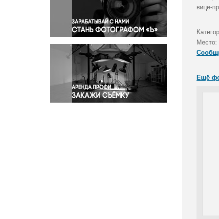
Правосудие
вице-п
Происшествия и конфликты
Религия
Катего
Место:
Светская жизнь
Сообщ
Спорт
Экология
Ещё ф
Экономика и бизнес