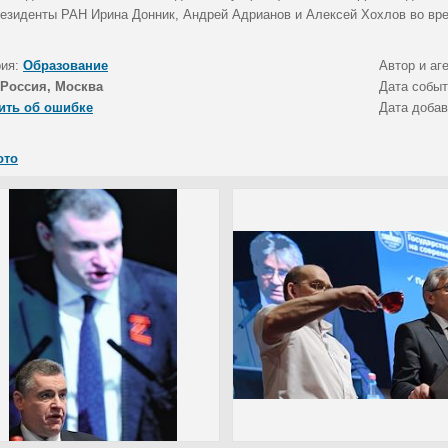
резиденты РАН Ирина Донник, Андрей Адрианов и Алексей Хохлов во вр
рия:
Образование
Автор и аг
Россия, Москва
Дата собы
ить об ошибке
Дата доба
ото