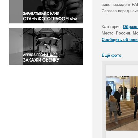
Правосудие
вице-президент РА
Сергеев перед нач
Происшествия и конфликты
Религия
Категория:
Образо
Светская жизнь
Место:
Россия, М
Спорт
Сообщить об оши
Экология
Экономика и бизнес
Ещё фото