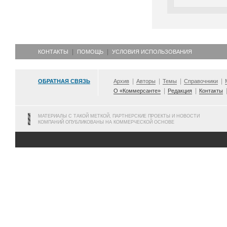
КОНТАКТЫ
ПОМОЩЬ
УСЛОВИЯ ИСПОЛЬЗОВАНИЯ
ОБРАТНАЯ СВЯЗЬ
Архив
Авторы
Темы
Справочники
О «Коммерсанте»
Редакция
Контакты
МАТЕРИАЛЫ С ТАКОЙ МЕТКОЙ, ПАРТНЕРСКИЕ ПРОЕКТЫ И НОВОСТИ
КОМПАНИЙ ОПУБЛИКОВАНЫ НА КОММЕРЧЕСКОЙ ОСНОВЕ