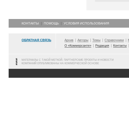
КОНТАКТЫ
ПОМОЩЬ
УСЛОВИЯ ИСПОЛЬЗОВАНИЯ
ОБРАТНАЯ СВЯЗЬ
Архив
Авторы
Темы
Справочники
О «Коммерсанте»
Редакция
Контакты
МАТЕРИАЛЫ С ТАКОЙ МЕТКОЙ, ПАРТНЕРСКИЕ ПРОЕКТЫ И НОВОСТИ
КОМПАНИЙ ОПУБЛИКОВАНЫ НА КОММЕРЧЕСКОЙ ОСНОВЕ