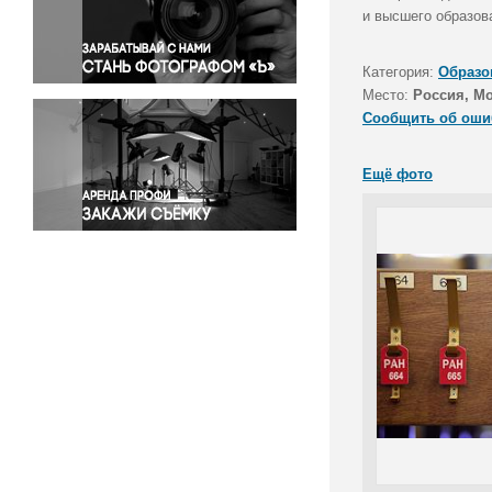
Правосудие
и высшего образов
Происшествия и конфликты
Религия
Категория:
Образо
Место:
Россия, М
Светская жизнь
Сообщить об оши
Спорт
Экология
Ещё фото
Экономика и бизнес