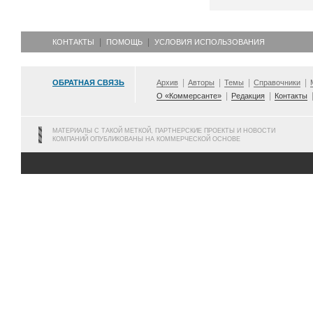
КОНТАКТЫ
ПОМОЩЬ
УСЛОВИЯ ИСПОЛЬЗОВАНИЯ
ОБРАТНАЯ СВЯЗЬ
Архив
Авторы
Темы
Справочники
О «Коммерсанте»
Редакция
Контакты
МАТЕРИАЛЫ С ТАКОЙ МЕТКОЙ, ПАРТНЕРСКИЕ ПРОЕКТЫ И НОВОСТИ
КОМПАНИЙ ОПУБЛИКОВАНЫ НА КОММЕРЧЕСКОЙ ОСНОВЕ