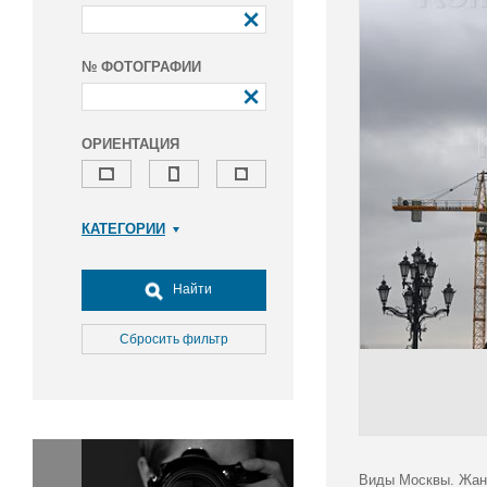
№ ФОТОГРАФИИ
ОРИЕНТАЦИЯ
КАТЕГОРИИ
Армия и ВПК
Досуг, туризм и отдых
Найти
Культура
Медицина
Сбросить фильтр
Наука
Образование
Общество
Окружающая среда
Политика
Виды Москвы. Жанр