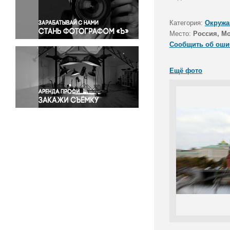
Правосудие
Происшествия и конфликты
Категория:
Окружа
Религия
Место:
Россия, М
Сообщить об оши
Светская жизнь
Спорт
Ещё фото
Экология
Экономика и бизнес