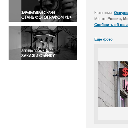
Правосудие
Происшествия и конфликты
Категория:
Окружа
Религия
Место:
Россия, М
Сообщить об оши
Светская жизнь
Спорт
Ещё фото
Экология
Экономика и бизнес