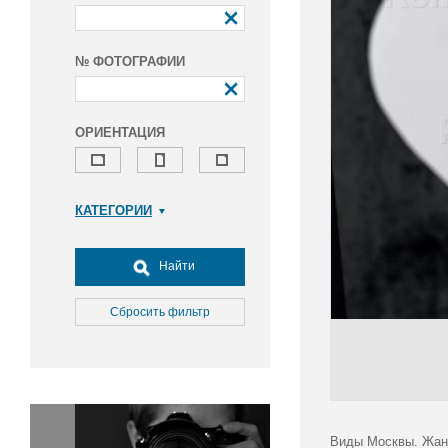
№ ФОТОГРАФИИ
ОРИЕНТАЦИЯ
КАТЕГОРИИ
Армия и ВПК
Досуг, туризм и отдых
Найти
Культура
Медицина
Сбросить фильтр
Наука
Образование
Общество
Окружающая среда
Политика
Виды Москвы. Жанр