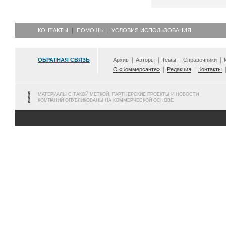
КОНТАКТЫ
ПОМОЩЬ
УСЛОВИЯ ИСПОЛЬЗОВАНИЯ
ОБРАТНАЯ СВЯЗЬ
Архив
Авторы
Темы
Справочники
О «Коммерсанте»
Редакция
Контакты
МАТЕРИАЛЫ С ТАКОЙ МЕТКОЙ, ПАРТНЕРСКИЕ ПРОЕКТЫ И НОВОСТИ
КОМПАНИЙ ОПУБЛИКОВАНЫ НА КОММЕРЧЕСКОЙ ОСНОВЕ