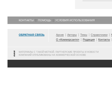
КОНТАКТЫ
ПОМОЩЬ
УСЛОВИЯ ИСПОЛЬЗОВАНИЯ
ОБРАТНАЯ СВЯЗЬ
Архив
Авторы
Темы
Справочники
О «Коммерсанте»
Редакция
Контакты
МАТЕРИАЛЫ С ТАКОЙ МЕТКОЙ, ПАРТНЕРСКИЕ ПРОЕКТЫ И НОВОСТИ
КОМПАНИЙ ОПУБЛИКОВАНЫ НА КОММЕРЧЕСКОЙ ОСНОВЕ