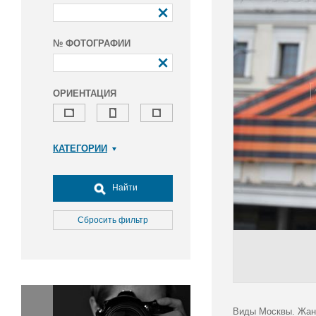
№ ФОТОГРАФИИ
ОРИЕНТАЦИЯ
КАТЕГОРИИ
Армия и ВПК
Досуг, туризм и отдых
Найти
Культура
Медицина
Сбросить фильтр
Наука
Образование
Общество
Окружающая среда
Политика
Виды Москвы. Жанр