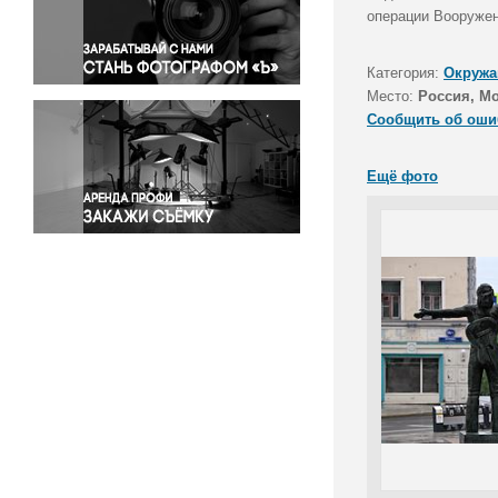
Правосудие
операции Вооружен
Происшествия и конфликты
Религия
Категория:
Окружа
Место:
Россия, М
Светская жизнь
Сообщить об оши
Спорт
Экология
Ещё фото
Экономика и бизнес