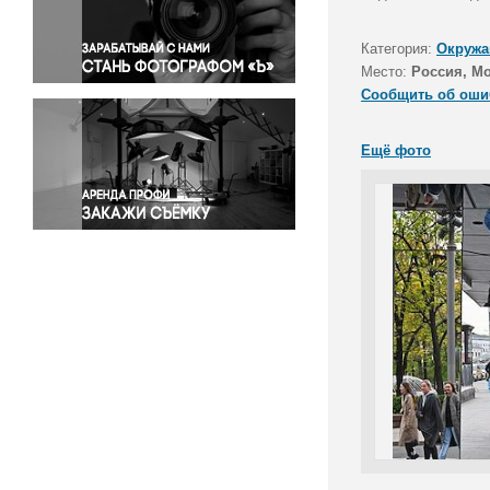
Правосудие
Происшествия и конфликты
Категория:
Окружа
Религия
Место:
Россия, М
Сообщить об оши
Светская жизнь
Спорт
Ещё фото
Экология
Экономика и бизнес