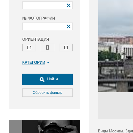
№ ФОТОГРАФИИ
ОРИЕНТАЦИЯ
КАТЕГОРИИ
Армия и ВПК
Досуг, туризм и отдых
Найти
Культура
Медицина
Сбросить фильтр
Наука
Образование
Общество
Окружающая среда
Политика
Виды Москвы. Здан