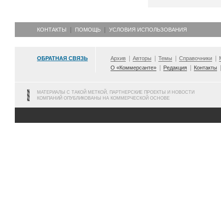
КОНТАКТЫ
ПОМОЩЬ
УСЛОВИЯ ИСПОЛЬЗОВАНИЯ
ОБРАТНАЯ СВЯЗЬ
Архив
Авторы
Темы
Справочники
О «Коммерсанте»
Редакция
Контакты
МАТЕРИАЛЫ С ТАКОЙ МЕТКОЙ, ПАРТНЕРСКИЕ ПРОЕКТЫ И НОВОСТИ
КОМПАНИЙ ОПУБЛИКОВАНЫ НА КОММЕРЧЕСКОЙ ОСНОВЕ