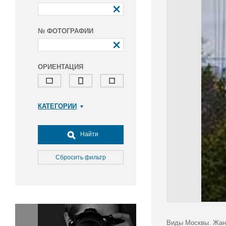
№ ФОТОГРАФИИ
ОРИЕНТАЦИЯ
КАТЕГОРИИ
Армия и ВПК
Досуг, туризм и отдых
Найти
Культура
Медицина
Сбросить фильтр
Наука
Образование
Общество
Окружающая среда
Политика
Виды Москвы. Жанр