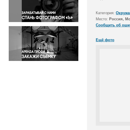
Правосудие
Происшествия и конфликты
Категория:
Окружа
Религия
Место:
Россия, М
Сообщить об оши
Светская жизнь
Спорт
Ещё фото
Экология
Экономика и бизнес