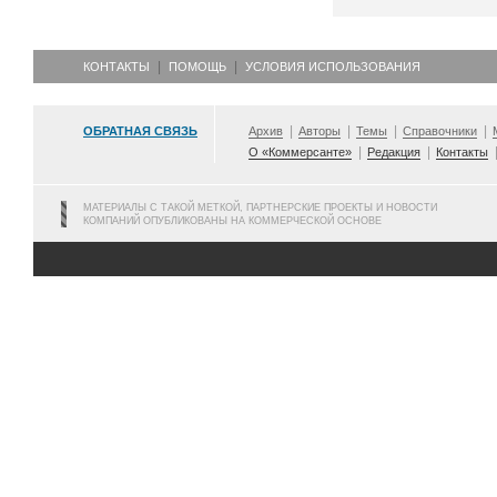
КОНТАКТЫ
ПОМОЩЬ
УСЛОВИЯ ИСПОЛЬЗОВАНИЯ
ОБРАТНАЯ СВЯЗЬ
Архив
Авторы
Темы
Справочники
О «Коммерсанте»
Редакция
Контакты
МАТЕРИАЛЫ С ТАКОЙ МЕТКОЙ, ПАРТНЕРСКИЕ ПРОЕКТЫ И НОВОСТИ
КОМПАНИЙ ОПУБЛИКОВАНЫ НА КОММЕРЧЕСКОЙ ОСНОВЕ