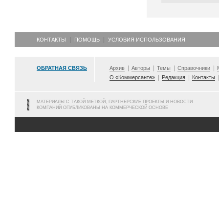
КОНТАКТЫ
ПОМОЩЬ
УСЛОВИЯ ИСПОЛЬЗОВАНИЯ
ОБРАТНАЯ СВЯЗЬ
Архив
Авторы
Темы
Справочники
О «Коммерсанте»
Редакция
Контакты
МАТЕРИАЛЫ С ТАКОЙ МЕТКОЙ, ПАРТНЕРСКИЕ ПРОЕКТЫ И НОВОСТИ
КОМПАНИЙ ОПУБЛИКОВАНЫ НА КОММЕРЧЕСКОЙ ОСНОВЕ