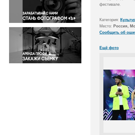
Правосудие
фестивале.
Происшествия и конфликты
Религия
Категория:
Культу
Место:
Россия, Мо
Светская жизнь
Сообщить об оши
Спорт
Экология
Ещё фото
Экономика и бизнес