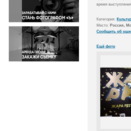
Правосудие
время выступления
Происшествия и конфликты
Религия
Категория:
Культу
Место:
Россия, Мо
Светская жизнь
Сообщить об оши
Спорт
Экология
Ещё фото
Экономика и бизнес