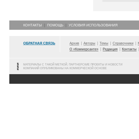
КОНТАКТЫ
ПОМОЩЬ
УСЛОВИЯ ИСПОЛЬЗОВАНИЯ
ОБРАТНАЯ СВЯЗЬ
Архив
Авторы
Темы
Справочники
О «Коммерсанте»
Редакция
Контакты
МАТЕРИАЛЫ С ТАКОЙ МЕТКОЙ, ПАРТНЕРСКИЕ ПРОЕКТЫ И НОВОСТИ
КОМПАНИЙ ОПУБЛИКОВАНЫ НА КОММЕРЧЕСКОЙ ОСНОВЕ