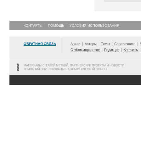
КОНТАКТЫ
ПОМОЩЬ
УСЛОВИЯ ИСПОЛЬЗОВАНИЯ
ОБРАТНАЯ СВЯЗЬ
Архив
Авторы
Темы
Справочники
О «Коммерсанте»
Редакция
Контакты
МАТЕРИАЛЫ С ТАКОЙ МЕТКОЙ, ПАРТНЕРСКИЕ ПРОЕКТЫ И НОВОСТИ
КОМПАНИЙ ОПУБЛИКОВАНЫ НА КОММЕРЧЕСКОЙ ОСНОВЕ