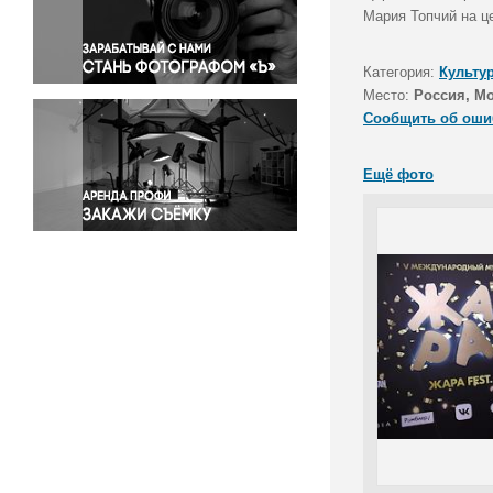
Правосудие
Мария Топчий на ц
Происшествия и конфликты
Религия
Категория:
Культу
Место:
Россия, Мо
Светская жизнь
Сообщить об оши
Спорт
Экология
Ещё фото
Экономика и бизнес