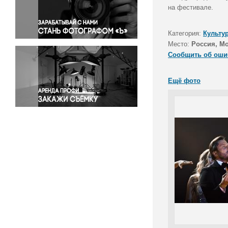
Правосудие
на фестивале.
Происшествия и конфликты
Религия
Категория:
Культу
Место:
Россия, Мо
Светская жизнь
Сообщить об оши
Спорт
Экология
Ещё фото
Экономика и бизнес