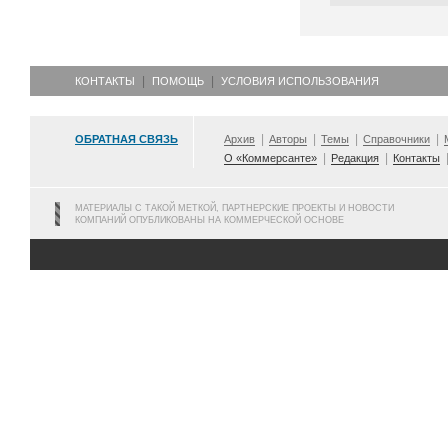
КОНТАКТЫ
ПОМОЩЬ
УСЛОВИЯ ИСПОЛЬЗОВАНИЯ
ОБРАТНАЯ СВЯЗЬ
Архив
Авторы
Темы
Справочники
О «Коммерсанте»
Редакция
Контакты
МАТЕРИАЛЫ С ТАКОЙ МЕТКОЙ, ПАРТНЕРСКИЕ ПРОЕКТЫ И НОВОСТИ
КОМПАНИЙ ОПУБЛИКОВАНЫ НА КОММЕРЧЕСКОЙ ОСНОВЕ