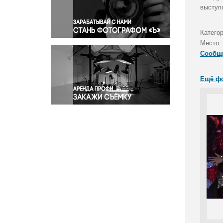
Правосудие
выступ
Происшествия и конфликты
Религия
Катего
Место:
Светская жизнь
Сообщ
Спорт
Экология
Ещё ф
Экономика и бизнес