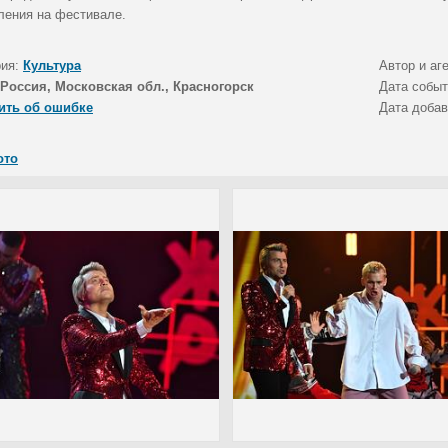
ления на фестивале.
рия:
Культура
Автор и аг
Россия, Московская обл., Красногорск
Дата собы
ить об ошибке
Дата доба
ото