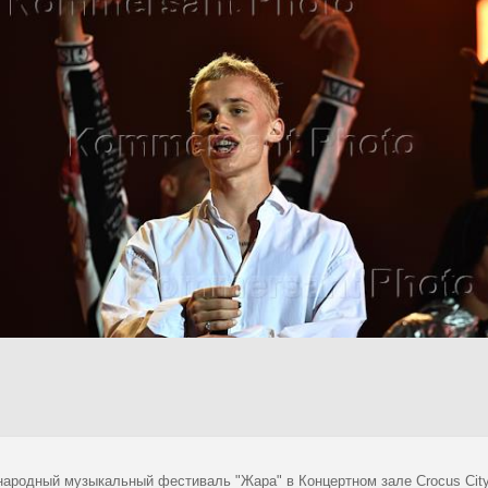
ародный музыкальный фестиваль "Жара" в Концертном зале Crocus City 