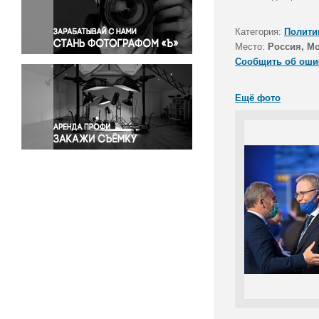
Правосудие
Происшествия и конфликты
Категория:
Полити
Религия
Место:
Россия, М
Сообщить об оши
Светская жизнь
Спорт
Ещё фото
Экология
Экономика и бизнес