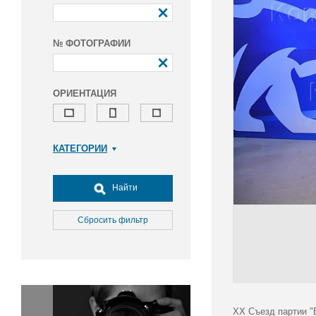
№ ФОТОГРАФИИ
ОРИЕНТАЦИЯ
КАТЕГОРИИ
Армия и ВПК
Досуг, туризм и отдых
Найти
Культура
Медицина
Сбросить фильтр
Наука
Образование
Общество
Окружающая среда
Политика
XX Съезд партии "