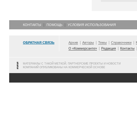
КОНТАКТЫ
ПОМОЩЬ
УСЛОВИЯ ИСПОЛЬЗОВАНИЯ
ОБРАТНАЯ СВЯЗЬ
Архив
Авторы
Темы
Справочники
О «Коммерсанте»
Редакция
Контакты
МАТЕРИАЛЫ С ТАКОЙ МЕТКОЙ, ПАРТНЕРСКИЕ ПРОЕКТЫ И НОВОСТИ
КОМПАНИЙ ОПУБЛИКОВАНЫ НА КОММЕРЧЕСКОЙ ОСНОВЕ