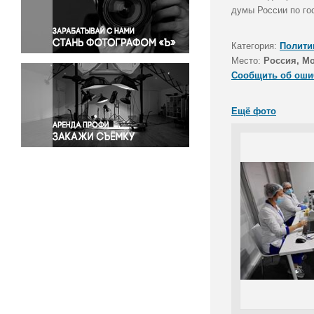
Правосудие
думы России по го
Происшествия и конфликты
Религия
Категория:
Полити
Место:
Россия, М
Светская жизнь
Сообщить об оши
Спорт
Экология
Ещё фото
Экономика и бизнес