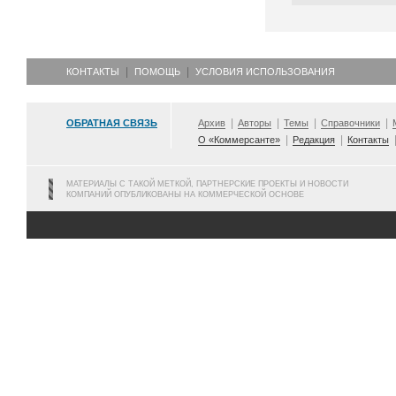
КОНТАКТЫ
ПОМОЩЬ
УСЛОВИЯ ИСПОЛЬЗОВАНИЯ
ОБРАТНАЯ СВЯЗЬ
Архив
Авторы
Темы
Справочники
О «Коммерсанте»
Редакция
Контакты
МАТЕРИАЛЫ С ТАКОЙ МЕТКОЙ, ПАРТНЕРСКИЕ ПРОЕКТЫ И НОВОСТИ
КОМПАНИЙ ОПУБЛИКОВАНЫ НА КОММЕРЧЕСКОЙ ОСНОВЕ