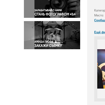
Правосудие
Происшествия и конфликты
Катего
Религия
Место:
Сообщ
Светская жизнь
Спорт
Ещё ф
Экология
Экономика и бизнес