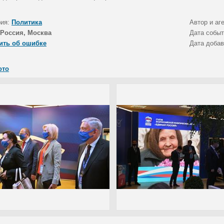
рия:
Политика
Автор и аг
Россия, Москва
Дата собы
ить об ошибке
Дата доба
ото