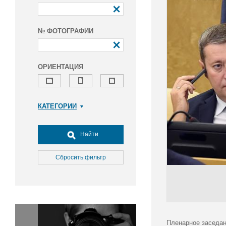
№ ФОТОГРАФИИ
ОРИЕНТАЦИЯ
КАТЕГОРИИ
Армия и ВПК
Досуг, туризм и отдых
Найти
Культура
Медицина
Сбросить фильтр
Наука
Образование
Общество
Окружающая среда
Политика
Пленарное заседан