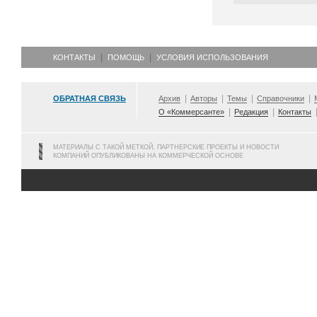
КОНТАКТЫ
ПОМОЩЬ
УСЛОВИЯ ИСПОЛЬЗОВАНИЯ
ОБРАТНАЯ СВЯЗЬ
Архив
Авторы
Темы
Справочники
О «Коммерсанте»
Редакция
Контакты
МАТЕРИАЛЫ С ТАКОЙ МЕТКОЙ, ПАРТНЕРСКИЕ ПРОЕКТЫ И НОВОСТИ
КОМПАНИЙ ОПУБЛИКОВАНЫ НА КОММЕРЧЕСКОЙ ОСНОВЕ