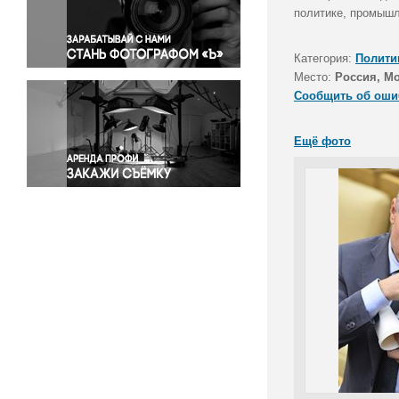
Правосудие
политике, промышл
Происшествия и конфликты
Религия
Категория:
Полити
Место:
Россия, М
Светская жизнь
Сообщить об оши
Спорт
Экология
Ещё фото
Экономика и бизнес