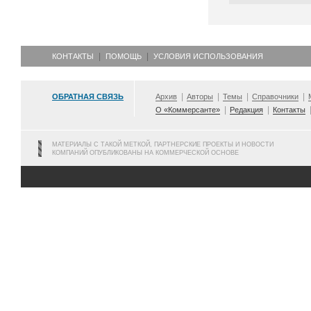
КОНТАКТЫ
ПОМОЩЬ
УСЛОВИЯ ИСПОЛЬЗОВАНИЯ
ОБРАТНАЯ СВЯЗЬ
Архив
Авторы
Темы
Справочники
О «Коммерсанте»
Редакция
Контакты
МАТЕРИАЛЫ С ТАКОЙ МЕТКОЙ, ПАРТНЕРСКИЕ ПРОЕКТЫ И НОВОСТИ
КОМПАНИЙ ОПУБЛИКОВАНЫ НА КОММЕРЧЕСКОЙ ОСНОВЕ