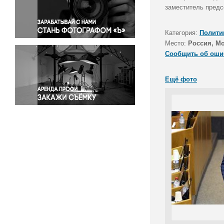
Правосудие
заместитель предс
Происшествия и конфликты
Религия
Категория:
Полити
Место:
Россия, М
Светская жизнь
Сообщить об оши
Спорт
Экология
Ещё фото
Экономика и бизнес