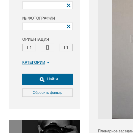
№ ФОТОГРАФИИ
ОРИЕНТАЦИЯ
КАТЕГОРИИ
Армия и ВПК
Досуг, туризм и отдых
Найти
Культура
Медицина
Сбросить фильтр
Наука
Образование
Общество
Окружающая среда
Политика
Пленарное заседан