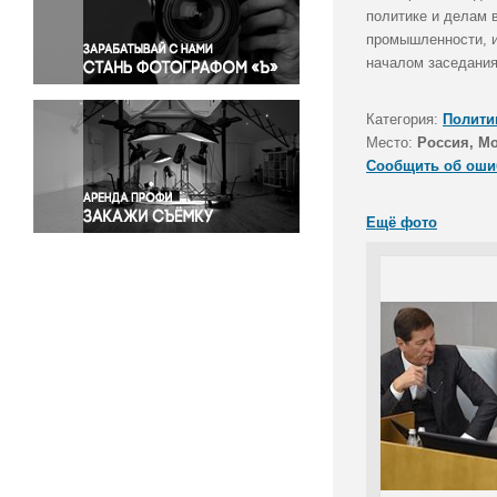
Правосудие
политике и делам 
промышленности, и
Происшествия и конфликты
началом заседания
Религия
Светская жизнь
Категория:
Полити
Спорт
Место:
Россия, М
Экология
Сообщить об оши
Экономика и бизнес
Ещё фото