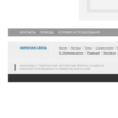
КОНТАКТЫ
ПОМОЩЬ
УСЛОВИЯ ИСПОЛЬЗОВАНИЯ
ОБРАТНАЯ СВЯЗЬ
Архив
Авторы
Темы
Справочники
О «Коммерсанте»
Редакция
Контакты
МАТЕРИАЛЫ С ТАКОЙ МЕТКОЙ, ПАРТНЕРСКИЕ ПРОЕКТЫ И НОВОСТИ
КОМПАНИЙ ОПУБЛИКОВАНЫ НА КОММЕРЧЕСКОЙ ОСНОВЕ