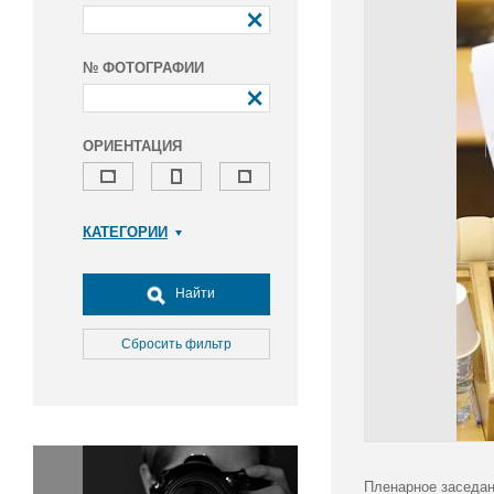
№ ФОТОГРАФИИ
ОРИЕНТАЦИЯ
КАТЕГОРИИ
Армия и ВПК
Досуг, туризм и отдых
Найти
Культура
Медицина
Сбросить фильтр
Наука
Образование
Общество
Окружающая среда
Политика
Пленарное заседан