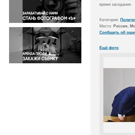
Правосудие
время заседания.
Происшествия и конфликты
Религия
Категория:
Полити
Место:
Россия, М
Светская жизнь
Сообщить об оши
Спорт
Экология
Ещё фото
Экономика и бизнес