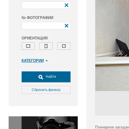
№ ФОТОГРАФИИ
ОРИЕНТАЦИЯ
КАТЕГОРИИ
Армия и ВПК
Досуг, туризм и отдых
Найти
Культура
Медицина
Сбросить фильтр
Наука
Образование
Общество
Окружающая среда
Политика
Пленарное заседан