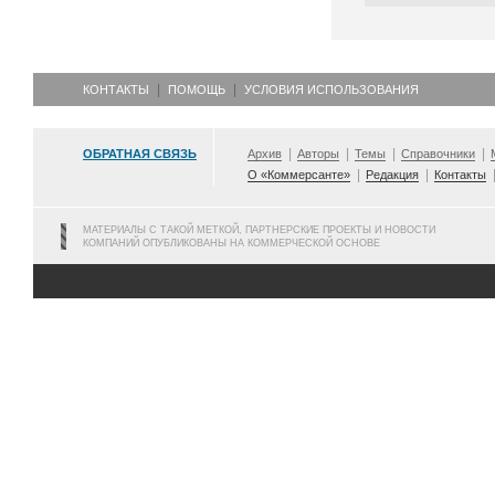
КОНТАКТЫ
ПОМОЩЬ
УСЛОВИЯ ИСПОЛЬЗОВАНИЯ
ОБРАТНАЯ СВЯЗЬ
Архив
Авторы
Темы
Справочники
О «Коммерсанте»
Редакция
Контакты
МАТЕРИАЛЫ С ТАКОЙ МЕТКОЙ, ПАРТНЕРСКИЕ ПРОЕКТЫ И НОВОСТИ
КОМПАНИЙ ОПУБЛИКОВАНЫ НА КОММЕРЧЕСКОЙ ОСНОВЕ