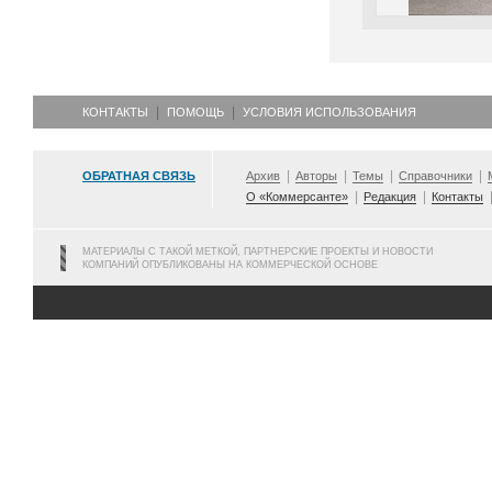
КОНТАКТЫ
ПОМОЩЬ
УСЛОВИЯ ИСПОЛЬЗОВАНИЯ
ОБРАТНАЯ СВЯЗЬ
Архив
Авторы
Темы
Справочники
О «Коммерсанте»
Редакция
Контакты
МАТЕРИАЛЫ С ТАКОЙ МЕТКОЙ, ПАРТНЕРСКИЕ ПРОЕКТЫ И НОВОСТИ
КОМПАНИЙ ОПУБЛИКОВАНЫ НА КОММЕРЧЕСКОЙ ОСНОВЕ