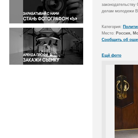
Правосудие
законодательству 
делам молодежи Ва
Происшествия и конфликты
Религия
Категория:
Полити
Светская жизнь
Место:
Россия, М
Спорт
Сообщить об оши
Экология
Экономика и бизнес
Ещё фото