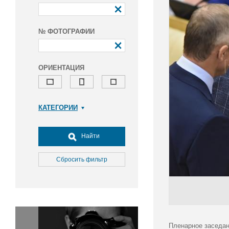
№ ФОТОГРАФИИ
ОРИЕНТАЦИЯ
КАТЕГОРИИ
Армия и ВПК
Досуг, туризм и отдых
Найти
Культура
Медицина
Сбросить фильтр
Наука
Образование
Общество
Окружающая среда
Политика
Пленарное заседан