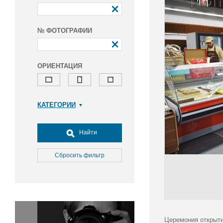
№ ФОТОГРАФИИ
ОРИЕНТАЦИЯ
КАТЕГОРИИ
Армия и ВПК
Досуг, туризм и отдых
Найти
Культура
Медицина
Сбросить фильтр
Наука
Образование
Общество
Окружающая среда
Политика
Церемония открыти