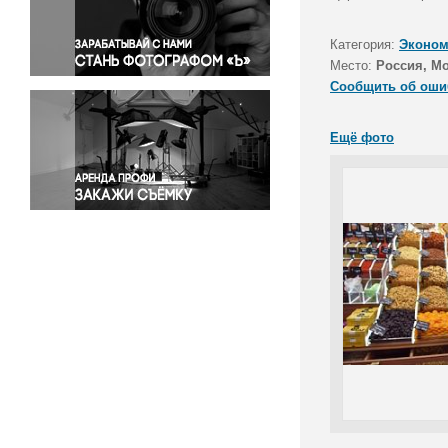
Правосудие
Происшествия и конфликты
Категория:
Эконом
Религия
Место:
Россия, М
Сообщить об оши
Светская жизнь
Спорт
Ещё фото
Экология
Экономика и бизнес