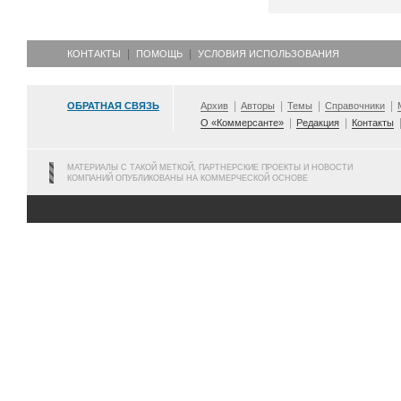
КОНТАКТЫ
ПОМОЩЬ
УСЛОВИЯ ИСПОЛЬЗОВАНИЯ
ОБРАТНАЯ СВЯЗЬ
Архив
Авторы
Темы
Справочники
О «Коммерсанте»
Редакция
Контакты
МАТЕРИАЛЫ С ТАКОЙ МЕТКОЙ, ПАРТНЕРСКИЕ ПРОЕКТЫ И НОВОСТИ
КОМПАНИЙ ОПУБЛИКОВАНЫ НА КОММЕРЧЕСКОЙ ОСНОВЕ