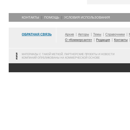
КОНТАКТЫ
ПОМОЩЬ
УСЛОВИЯ ИСПОЛЬЗОВАНИЯ
ОБРАТНАЯ СВЯЗЬ
Архив
Авторы
Темы
Справочники
О «Коммерсанте»
Редакция
Контакты
МАТЕРИАЛЫ С ТАКОЙ МЕТКОЙ, ПАРТНЕРСКИЕ ПРОЕКТЫ И НОВОСТИ
КОМПАНИЙ ОПУБЛИКОВАНЫ НА КОММЕРЧЕСКОЙ ОСНОВЕ