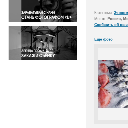
Правосудие
Происшествия и конфликты
Категория:
Эконом
Религия
Место:
Россия, М
Сообщить об оши
Светская жизнь
Спорт
Ещё фото
Экология
Экономика и бизнес