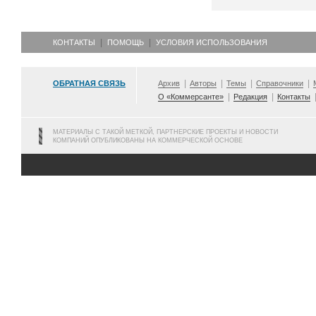
КОНТАКТЫ
ПОМОЩЬ
УСЛОВИЯ ИСПОЛЬЗОВАНИЯ
ОБРАТНАЯ СВЯЗЬ
Архив
Авторы
Темы
Справочники
О «Коммерсанте»
Редакция
Контакты
МАТЕРИАЛЫ С ТАКОЙ МЕТКОЙ, ПАРТНЕРСКИЕ ПРОЕКТЫ И НОВОСТИ
КОМПАНИЙ ОПУБЛИКОВАНЫ НА КОММЕРЧЕСКОЙ ОСНОВЕ