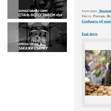
Правосудие
Происшествия и конфликты
Категория:
Эконом
Религия
Место:
Россия, М
Сообщить об оши
Светская жизнь
Спорт
Ещё фото
Экология
Экономика и бизнес