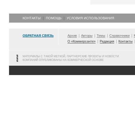
КОНТАКТЫ
ПОМОЩЬ
УСЛОВИЯ ИСПОЛЬЗОВАНИЯ
ОБРАТНАЯ СВЯЗЬ
Архив
Авторы
Темы
Справочники
О «Коммерсанте»
Редакция
Контакты
МАТЕРИАЛЫ С ТАКОЙ МЕТКОЙ, ПАРТНЕРСКИЕ ПРОЕКТЫ И НОВОСТИ
КОМПАНИЙ ОПУБЛИКОВАНЫ НА КОММЕРЧЕСКОЙ ОСНОВЕ