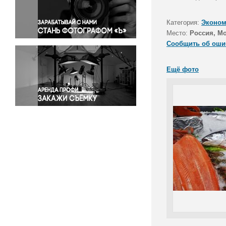
Правосудие
Происшествия и конфликты
Категория:
Эконом
Религия
Место:
Россия, М
Сообщить об оши
Светская жизнь
Спорт
Ещё фото
Экология
Экономика и бизнес