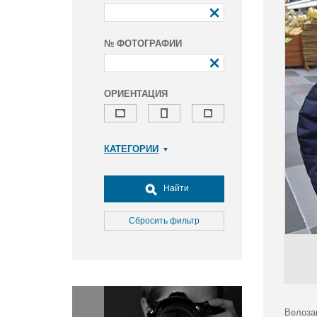
№ ФОТОГРАФИИ
ОРИЕНТАЦИЯ
КАТЕГОРИИ
Армия и ВПК
Досуг, туризм и отдых
Найти
Культура
Медицина
Сбросить фильтр
Наука
Образование
Общество
Окружающая среда
Политика
Велоза