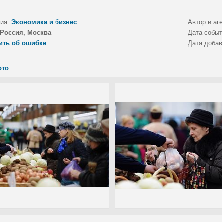
рия:
Экономика и бизнес
Автор и аг
Россия, Москва
Дата собы
ить об ошибке
Дата доба
ото