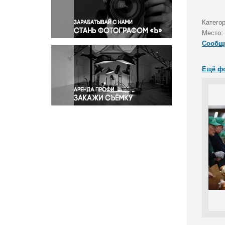
Правосудие
Происшествия и конфликты
Катего
Религия
Место:
Сообщ
Светская жизнь
Спорт
Ещё ф
Экология
Экономика и бизнес