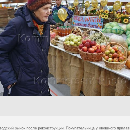
водский рынок после реконструкции. Покупательница у овощного прилав