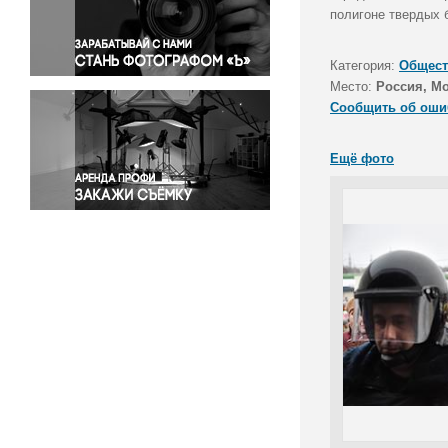
Правосудие
полигоне твердых 
Происшествия и конфликты
Религия
Категория:
Общест
Место:
Россия, М
Светская жизнь
Сообщить об оши
Спорт
Экология
Ещё фото
Экономика и бизнес