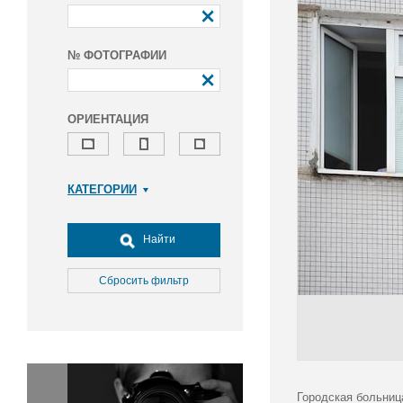
№ ФОТОГРАФИИ
ОРИЕНТАЦИЯ
КАТЕГОРИИ
Армия и ВПК
Досуг, туризм и отдых
Найти
Культура
Медицина
Сбросить фильтр
Наука
Образование
Общество
Окружающая среда
Политика
Городская больниц