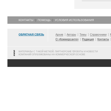
КОНТАКТЫ
ПОМОЩЬ
УСЛОВИЯ ИСПОЛЬЗОВАНИЯ
ОБРАТНАЯ СВЯЗЬ
Архив
Авторы
Темы
Справочники
О «Коммерсанте»
Редакция
Контакты
МАТЕРИАЛЫ С ТАКОЙ МЕТКОЙ, ПАРТНЕРСКИЕ ПРОЕКТЫ И НОВОСТИ
КОМПАНИЙ ОПУБЛИКОВАНЫ НА КОММЕРЧЕСКОЙ ОСНОВЕ