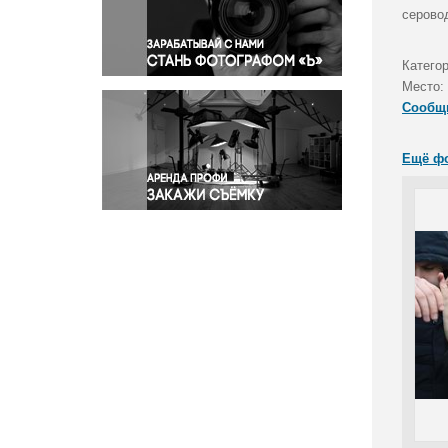
Правосудие
серово
Происшествия и конфликты
Религия
Катего
Место:
Светская жизнь
Сообщ
Спорт
Экология
Ещё ф
Экономика и бизнес