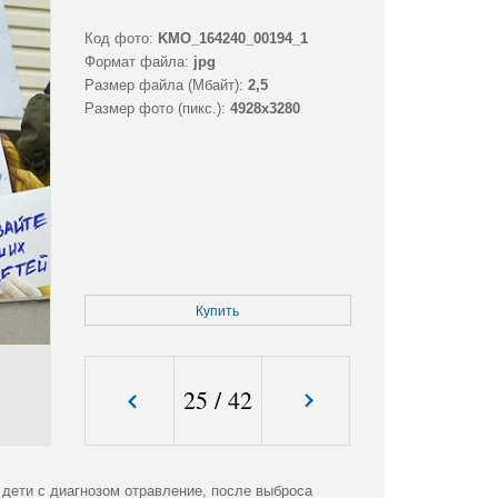
Код фото:
KMO_164240_00194_1
Формат файла:
jpg
Размер файла (Мбайт):
2,5
Размер фото (пикс.):
4928x3280
Купить
25
/
42
 дети с диагнозом отравление, после выброса